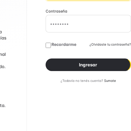
Contraseña
a
fías
Recordarme
¿Olvidaste tu contraseña?
nal
Ingresar
do.
¿Todavía no tenés cuenta?
Sumate
ta.